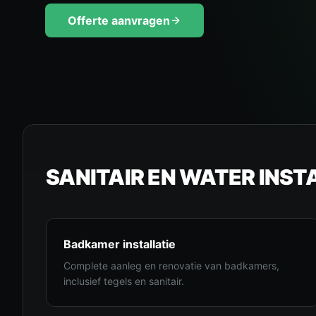
Offerte aanvragen
SANITAIR EN WATER INST
Badkamer installatie
Complete aanleg en renovatie van badkamers,
inclusief tegels en sanitair.