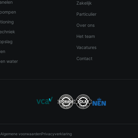
anelen
Zakelijk
pompen
Particulier
tioning
Over ons
techniek
Het team
opslag
Vacatures
len
Contact
 en water
.
Algemene voorwaarden
Privacyverklaring