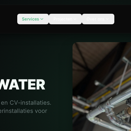
Services
Projecten
Over ons
 WATER
en CV-installaties.
installaties voor