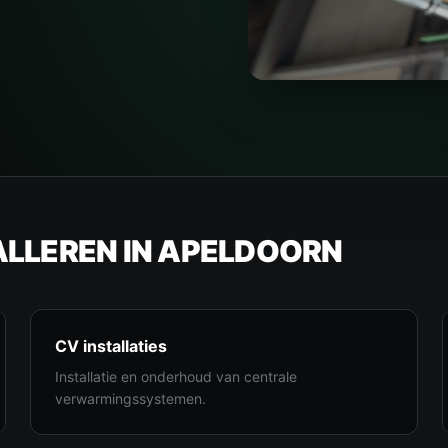
ALLEREN IN APELDOORN
CV installaties
Installatie en onderhoud van centrale
verwarmingssystemen.