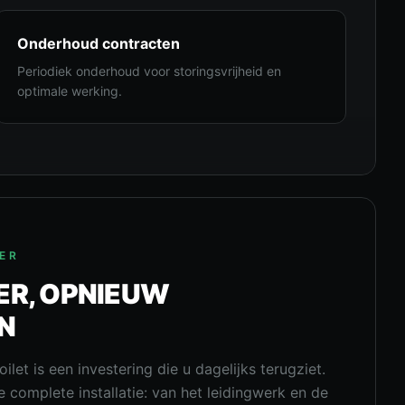
Onderhoud contracten
Periodiek onderhoud voor storingsvrijheid en
optimale werking.
ER
R, OPNIEUW
N
let is een investering die u dagelijks terugziet.
 complete installatie: van het leidingwerk en de