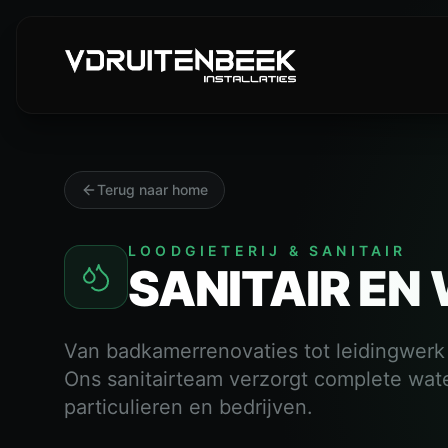
Terug naar home
LOODGIETERIJ & SANITAIR
SANITAIR EN
Van badkamerrenovaties tot leidingwerk 
Ons sanitairteam verzorgt complete water
particulieren en bedrijven.